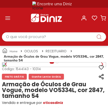
Encontre uma Diniz
ltar
ltar
ltar
ltar
ltar
ssórios
mações
rcas
randes
culos
lusivas
arcas
e Sol
Categorias
Acessórios
O que você procura?
Categorias
Busque
Categoria
Masculino
Correntes
Por
Masculino
Armações
Feminino
para
Marcas
Feminino
de Óculos
Infantil
Óculos
Ray-
Infantil
Óculos
OCULOS
RECEITUARIO
Unissex
Estojos
Ban
Unissex
de Sol
Armação de Óculos de Grau Vogue, modelo VO5334L, cor 2847,
Busque
para
tamanho 54
Prada
Busque
Corrente
Por
Óculos
Armani
Por
Marcas
para
Soluções
Código:
1544143
-
10314
Marcas
Exchange
Ana
Óculos
e
Ray-
Tommy
FRETE GRÁTIS
Ganhe Lente Grátis
Hickmann
Estojo
Cuidados
Ban
Hilfiger
Bulget
Armação de Óculos de Grau
para
Prada
Ana
Miu-
Óculos
Vogue, modelo VO5334L, cor 2847,
Ana
Hickmann
Miu
Gênero
tamanho 54
Hickmann
Guess
Guess
Masculino
Vendido e entregue por
Tecnol
oticasdiniz
Speedo
Lacoste
Feminino
Miu-
Atittude