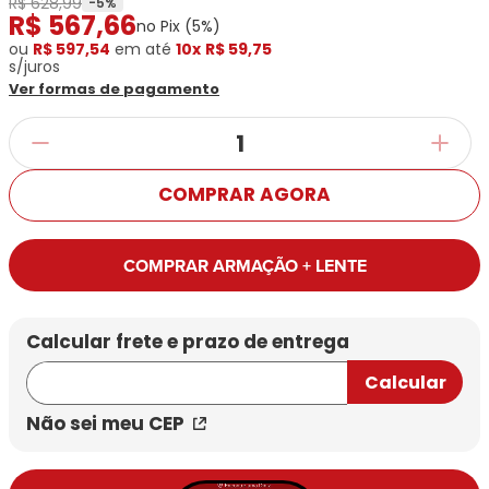
R$ 628,99
Ray-
Infantil
-
5
%
R$
567
,
66
Miu
Bulget
no Pix (
5
%)
Ban
Unissex
Polaroid
ou
R$ 597,54
Todas
em até
10x
R$ 59,75
Marcas
Todas
s/juros
Vogue
as
Exclusivas
as
Ver formas de pagamento
Todas
Marcas
Dii
Marcas
as
Marcas
Collection
Marcas
Exclusivas
Marcas
DNZ
Exclusivas
Dii
Marcas
Dii
Hit
Exclusivas
Collection
COMPRAR AGORA
Collection
Ono
Dii
DNZ
Hit
Collection
Hit
DNZ
DNZ
Ono
COMPRAR ARMAÇÃO + LENTE
Ono
Hit
Todas
Todas
Ono
Exclusivas
Exclusivas
Totas
Exclusivas
Não sei meu CEP