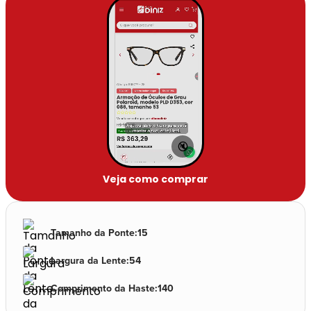
🔇
Veja como comprar
Tamanho da Ponte
:
15
Largura da Lente
:
54
Comprimento da Haste
:
140