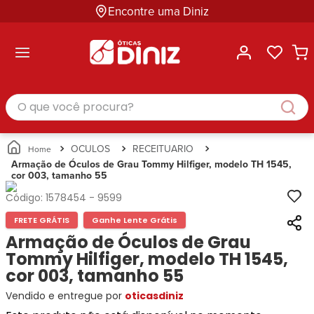
Encontre uma Diniz
ltar
ltar
ltar
ltar
ltar
ssórios
mações
rcas
randes
culos
lusivas
arcas
e Sol
Categorias
Acessórios
O que você procura?
Categorias
Busque
Categoria
Masculino
Correntes
Por
Masculino
Armações
Feminino
para
Marcas
Feminino
de Óculos
Infantil
Óculos
Ray-
Infantil
Óculos
OCULOS
RECEITUARIO
Unissex
Estojos
Ban
Unissex
de Sol
Armação de Óculos de Grau Tommy Hilfiger, modelo TH 1545,
Busque
para
cor 003, tamanho 55
Prada
Busque
Corrente
Por
Óculos
Armani
Por
Marcas
para
Soluções
Código:
1578454
-
9599
Marcas
Exchange
Ana
Óculos
e
FRETE GRÁTIS
Ganhe Lente Grátis
Ray-
Tommy
Hickmann
Estojo
Cuidados
Ban
Armação de Óculos de Grau
Hilfiger
Bulget
para
Prada
Ana
Tommy Hilfiger, modelo TH 1545,
Miu-
Óculos
Ana
Hickmann
Miu
cor 003, tamanho 55
Gênero
Hickmann
Guess
Guess
Masculino
Vendido e entregue por
oticasdiniz
Tecnol
Speedo
Lacoste
Feminino
Miu-
Atittude