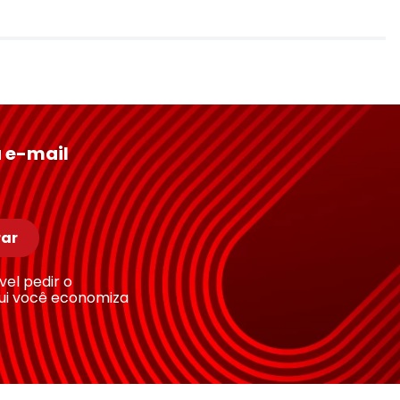
 e-mail
ar
ível pedir o
ui você economiza