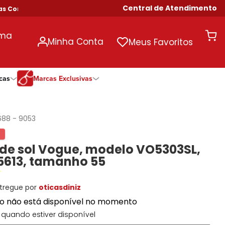
Central de Atendimento
ompras Acima de R$ 699!
uma
Minha Conta
Meus Favoritos
cas
Marcas Exclusivas
ivas
Duração
Somente Na Diniz
Marcas Exclusivas
Marcas Exclusivas
Quinzenal
DNZ
Dii Collection
Dii Collection
688
-
9053
Mensal
Dii Collection
Hit
Hit
Anual
Hit
DNZ
DNZ
 de sol Vogue, modelo VO5303SL,
Todas as Durações
Ono
Ono
Ono
5613, tamanho 55
Todas Exclusivas
Todas Exclusivas
tregue por
oticasdiniz
to não está disponível no momento
quando estiver disponível