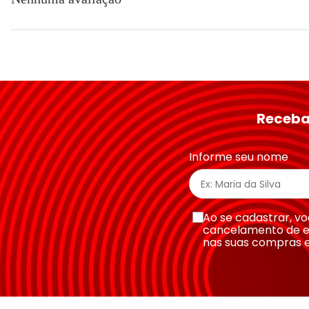
Título
Avalie o produto de 1 a 5 estrelas
★
★
★
★
★
Seu nome
Receba
Endereço de email
Informe seu nome
Escreva uma avaliação
Ao se cadastrar, 
cancelamento de e
nas suas compras 