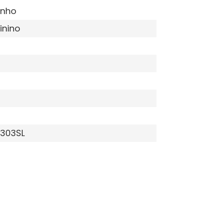
inho
inino
303SL