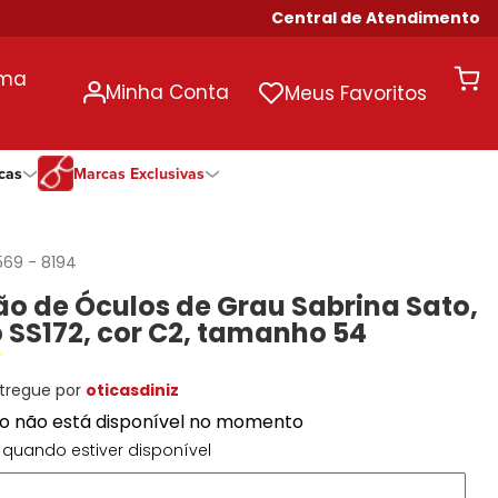
Central de Atendimento
uma
Minha Conta
Meus Favoritos
cas
Marcas Exclusivas
ivas
Duração
Somente Na Diniz
Marcas Exclusivas
Marcas Exclusivas
Quinzenal
DNZ
Dii Collection
Dii Collection
569
-
8194
Mensal
Dii Collection
Hit
Hit
o de Óculos de Grau Sabrina Sato,
Anual
Hit
DNZ
DNZ
SS172, cor C2, tamanho 54
Todas as Durações
Ono
Ono
Ono
Todas Exclusivas
Todas Exclusivas
tregue por
oticasdiniz
to não está disponível no momento
quando estiver disponível