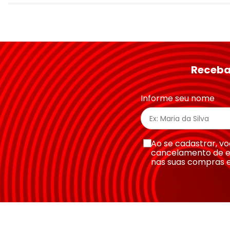
Avalie o produto de 1 a 5 estrelas
★
★
★
★
★
Seu nome
Receba
Endereço de email
Informe seu nome
Escreva uma avaliação
Ao se cadastrar, 
cancelamento de e
nas suas compras 
Enviar avaliação