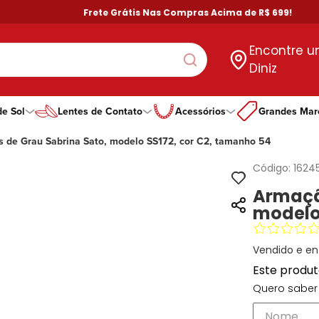
Frete Grátis Nas Compras Acima de R$ 699!
Encontre 
Diniz
de Sol
Lentes de Contato
Acessórios
Grandes Mar
 de Grau Sabrina Sato, modelo SS172, cor C2, tamanho 54
gorias
goria
ero
Tipo De Lente
Por Formato
Por Formato
Por Marcas Exclus
Guess
ino
ino
ino
Com Grau
Aviador
Aviador
Dii Collection
Speedo
Código:
1624
no
no
no
Todas as Lentes
Gatinho
Gatinho
DNZ
Atitude
Armaçã
Hexagonal
Hexagonal
Hit
Calvin Klein
modelo 
Oval
Oval
Ono
Vogue
Quadrado
Quadrado
Oakley
Redondo
Redondo
Bulget
Vendido e en
Todos Formatos
Retangular
Este produ
Quero saber 