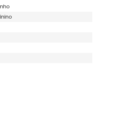
inho
inino