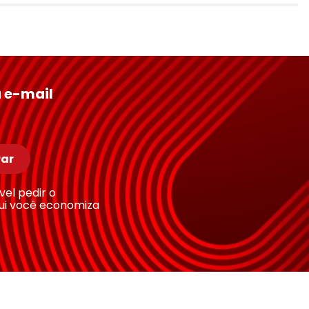
 e-mail
ar
ível pedir o
ui você economiza