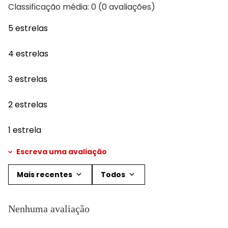
Classificação média: 0
(0 avaliações)
5 estrelas
4 estrelas
3 estrelas
2 estrelas
1 estrela
Escreva uma avaliação
Mais recentes
Todos
Adicionar avaliação
Nenhuma avaliação
Título