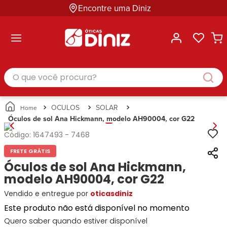
Encontre uma Diniz
ltar
ltar
ltar
ltar
ltar
ssórios
mações
rcas
randes
culos
lusivas
arcas
e Sol
Categorias
Acessórios
O que você procura?
Categorias
Busque
Categoria
Masculino
Correntes
Por
Masculino
Armações
Feminino
para
Marcas
Feminino
de Óculos
Infantil
Óculos
Ray-
Infantil
Óculos
OCULOS
SOLAR
Unissex
Estojos
Ban
Unissex
de Sol
Óculos de sol Ana Hickmann, modelo AH90004, cor G22
Busque
para
Prada
Busque
Corrente
Por
Óculos
Código:
1647493
-
7468
Armani
Por
Marcas
para
Soluções
Marcas
Exchange
Ana
Óculos
FRETE GRÁTIS
e
Ray-
Tommy
Hickmann
Estojo
Óculos de sol Ana Hickmann,
Cuidados
Ban
Hilfiger
Bulget
para
modelo AH90004, cor G22
Prada
Ana
Miu-
Óculos
Vendido e entregue por
Ana
oticasdiniz
Hickmann
Miu
Gênero
Hickmann
Guess
Guess
Masculino
Este produto não está disponível no momento
Tecnol
Speedo
Lacoste
Feminino
Quero saber quando estiver disponível
Miu-
Atittude