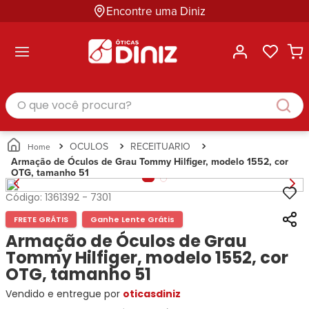
Encontre uma Diniz
ltar
ltar
ltar
ltar
ltar
ssórios
mações
rcas
randes
culos
lusivas
arcas
e Sol
Categorias
Acessórios
O que você procura?
Categorias
Busque
Categoria
Masculino
Correntes
Por
Masculino
Armações
Feminino
para
Marcas
Feminino
de Óculos
Infantil
Óculos
Ray-
Infantil
Óculos
OCULOS
RECEITUARIO
Unissex
Estojos
Ban
Unissex
de Sol
Armação de Óculos de Grau Tommy Hilfiger, modelo 1552, cor
Busque
para
OTG, tamanho 51
Prada
Busque
Corrente
Por
Óculos
Armani
Por
Marcas
para
Soluções
Código:
1361392
-
7301
Marcas
Exchange
Ana
Óculos
e
Ray-
Tommy
FRETE GRÁTIS
Ganhe Lente Grátis
Hickmann
Estojo
Cuidados
Ban
Hilfiger
Bulget
Armação de Óculos de Grau
para
Prada
Ana
Miu-
Óculos
Tommy Hilfiger, modelo 1552, cor
Ana
Hickmann
Miu
Gênero
OTG, tamanho 51
Hickmann
Guess
Guess
Masculino
Vendido e entregue por
Tecnol
oticasdiniz
Speedo
Lacoste
Feminino
Miu-
Atittude