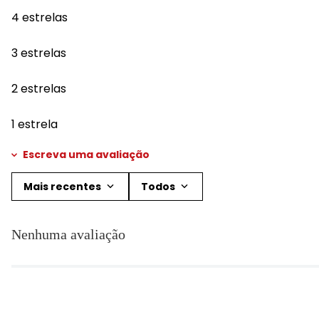
4 estrelas
3 estrelas
2 estrelas
1 estrela
Escreva uma avaliação
Mais recentes
Todos
Adicionar avaliação
Nenhuma avaliação
Título
Avalie o produto de 1 a 5 estrelas
★
★
★
★
★