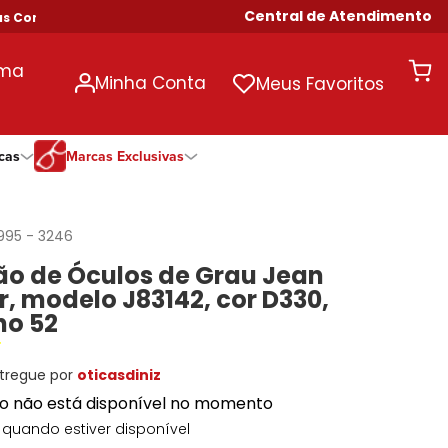
Central de Atendimento
ompras Acima de R$ 699!
uma
Minha Conta
Meus Favoritos
cas
Marcas Exclusivas
ivas
Duração
Somente Na Diniz
Marcas Exclusivas
Marcas Exclusivas
Quinzenal
DNZ
Dii Collection
Dii Collection
995
-
3246
Mensal
Dii Collection
Hit
Hit
o de Óculos de Grau Jean
Anual
Hit
DNZ
DNZ
, modelo J83142, cor D330,
Todas as Durações
Ono
Ono
Ono
o 52
Todas Exclusivas
Todas Exclusivas
tregue por
oticasdiniz
to não está disponível no momento
quando estiver disponível