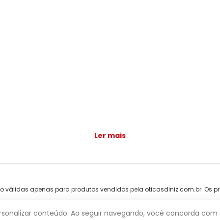
Ler mais
ão válidas apenas para produtos vendidos pela oticasdiniz.com.br. Os pr
ntareira, 2491 - Tucuruvi, São Paulo - SP, 02341-000
ersonalizar conteúdo. Ao seguir navegando, você concorda com a