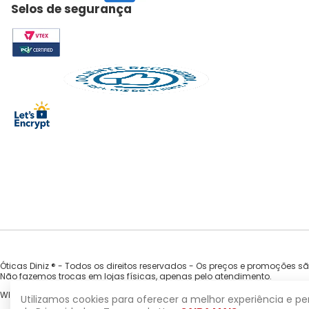
Selos de segurança
Óticas Diniz ® - Todos os direitos reservados - Os preços e promoções s
Não fazemos trocas em lojas físicas, apenas pelo atendimento.
WILLA COMERCIO DE OCULOS EIRELI - CNPJ 33.935.754/0001-92 | Av. Nova Ca
Utilizamos cookies para oferecer a melhor experiência e p