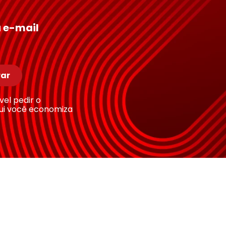
 e-mail
ar
ível pedir o
ui você economiza