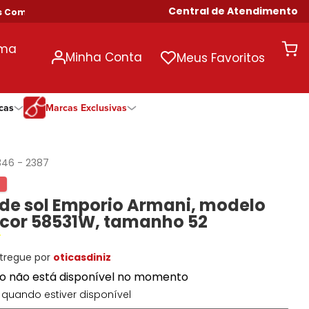
Central de Atendimento
mpras Acima de R$ 699!
uma
Minha Conta
Meus Favoritos
cas
Marcas Exclusivas
ivas
Duração
Somente Na Diniz
Marcas Exclusivas
Marcas Exclusivas
Quinzenal
DNZ
Dii Collection
Dii Collection
346
-
2387
Mensal
Dii Collection
Hit
Hit
Anual
Hit
DNZ
DNZ
 de sol Emporio Armani, modelo
Todas as Durações
Ono
Ono
Ono
 cor 58531W, tamanho 52
Todas Exclusivas
Todas Exclusivas
tregue por
oticasdiniz
to não está disponível no momento
quando estiver disponível