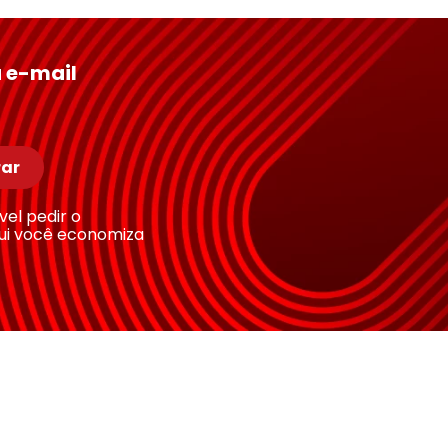
 e-mail
ar
ível pedir o
ui você economiza