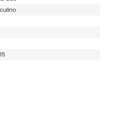
culino
15