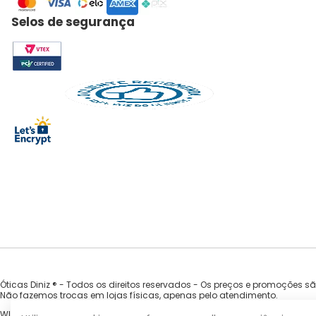
Selos de segurança
Óticas Diniz ® - Todos os direitos reservados - Os preços e promoções s
Não fazemos trocas em lojas físicas, apenas pelo atendimento.
WILLA COMERCIO DE OCULOS EIRELI - CNPJ 33.935.754/0001-92 | Av. Nova Ca