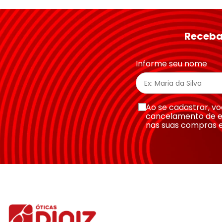
★
★
★
★
★
Seu nome
Receba
Endereço de email
Informe seu nome
Escreva uma avaliação
Ao se cadastrar, 
cancelamento de e
nas suas compras 
Enviar avaliação