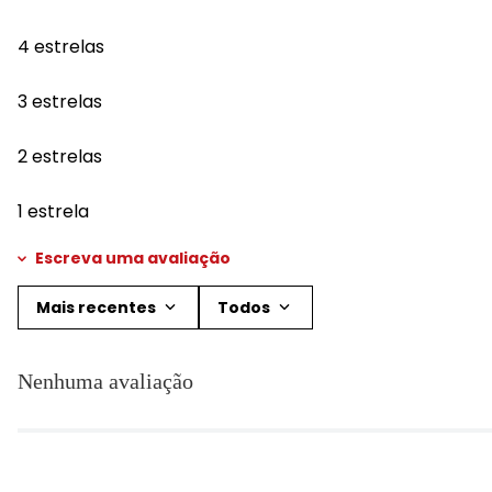
4 estrelas
3 estrelas
2 estrelas
1 estrela
Escreva uma avaliação
Mais recentes
Todos
Adicionar avaliação
Nenhuma avaliação
Título
Avalie o produto de 1 a 5 estrelas