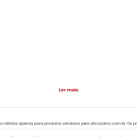
Ler mais
ão válidas apenas para produtos vendidos pela oticasdiniz.com.br. Os pr
ntareira, 2491 - Tucuruvi, São Paulo - SP, 02341-000