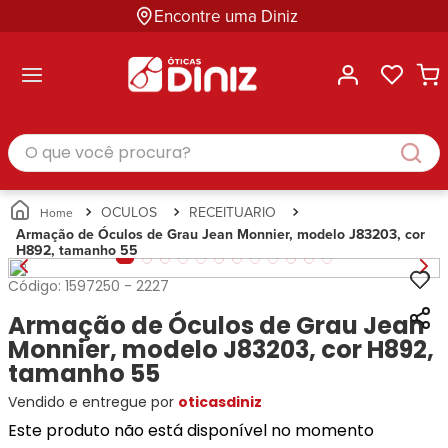
Encontre uma Diniz
ltar
ltar
ltar
ltar
ltar
ssórios
mações
rcas
randes
culos
lusivas
arcas
e Sol
Categorias
Acessórios
O que você procura?
Categorias
Busque
Categoria
Masculino
Correntes
Por
Masculino
Armações
Feminino
para
Marcas
Feminino
de Óculos
Infantil
Óculos
Ray-
Infantil
Óculos
OCULOS
RECEITUARIO
Unissex
Estojos
Ban
Unissex
de Sol
Armação de Óculos de Grau Jean Monnier, modelo J83203, cor
Busque
para
H892, tamanho 55
Prada
Busque
Corrente
Por
Óculos
Armani
Por
Marcas
para
Soluções
Código:
1597250
-
2227
Marcas
Exchange
Ana
Óculos
e
Ray-
Tommy
Armação de Óculos de Grau Jean
Hickmann
Estojo
Cuidados
Ban
Hilfiger
Bulget
Monnier, modelo J83203, cor H892,
para
Prada
Ana
Miu-
Óculos
tamanho 55
Ana
Hickmann
Miu
Gênero
Vendido e entregue por
oticasdiniz
Hickmann
Guess
Guess
Masculino
Tecnol
Speedo
Este produto não está disponível no momento
Lacoste
Feminino
Miu-
Atittude