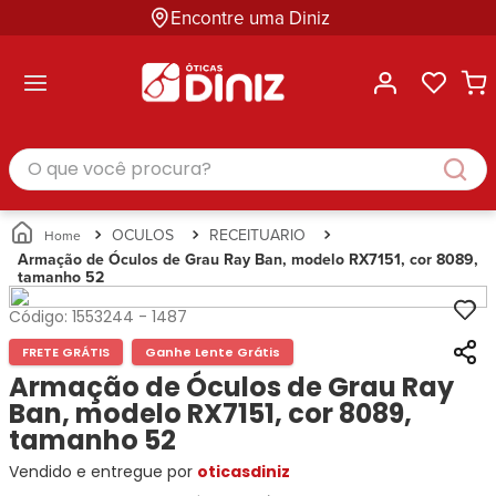
Encontre uma Diniz
ltar
ltar
ltar
ltar
ltar
ssórios
mações
rcas
randes
culos
lusivas
arcas
e Sol
Categorias
Acessórios
O que você procura?
Categorias
Busque
Categoria
Masculino
Correntes
Por
Masculino
Armações
Feminino
para
Marcas
Feminino
de Óculos
Infantil
Óculos
Ray-
Infantil
Óculos
OCULOS
RECEITUARIO
Unissex
Estojos
Ban
Unissex
de Sol
Armação de Óculos de Grau Ray Ban, modelo RX7151, cor 8089,
Busque
para
tamanho 52
Prada
Busque
Corrente
Por
Óculos
Armani
Por
Marcas
para
Soluções
Código:
1553244
-
1487
Marcas
Exchange
Ana
Óculos
e
Ray-
Tommy
FRETE GRÁTIS
Ganhe Lente Grátis
Hickmann
Estojo
Cuidados
Ban
Hilfiger
Bulget
Armação de Óculos de Grau Ray
para
Prada
Ana
Miu-
Óculos
Ban, modelo RX7151, cor 8089,
Ana
Hickmann
Miu
Gênero
tamanho 52
Hickmann
Guess
Guess
Masculino
Vendido e entregue por
Tecnol
oticasdiniz
Speedo
Lacoste
Feminino
Miu-
Atittude