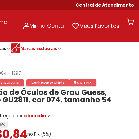
Central de Atendimento
uma
Minha Conta
Meus Favoritos
cas
Marcas Exclusivas
ivas
Duração
Somente Na Diniz
Marcas Exclusivas
Marcas Exclusivas
Quinzenal
DNZ
Dii Collection
Dii Collection
084
-
1397
Mensal
Dii Collection
Hit
Hit
RETE GRÁTIS
Ganhe Lente Grátis
5% OFF PIX
Anual
Hit
DNZ
DNZ
o de Óculos de Grau Guess,
Todas as Durações
Ono
Ono
Ono
 GU2811, cor 074, tamanho 54
Todas Exclusivas
Todas Exclusivas
tregue por
oticasdiniz
5
%
30
,
84
no Pix (
5
%)