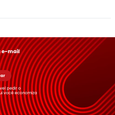
 e-mail
ar
ível pedir o
ui você economiza