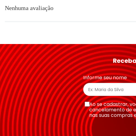
Nenhuma avaliação
Título
Avalie o produto de 1 a 5 estrelas
★
★
★
★
★
Seu nome
Receba
Endereço de email
Informe seu nome
Escreva uma avaliação
Ao se cadastrar, 
cancelamento de e
nas suas compras 