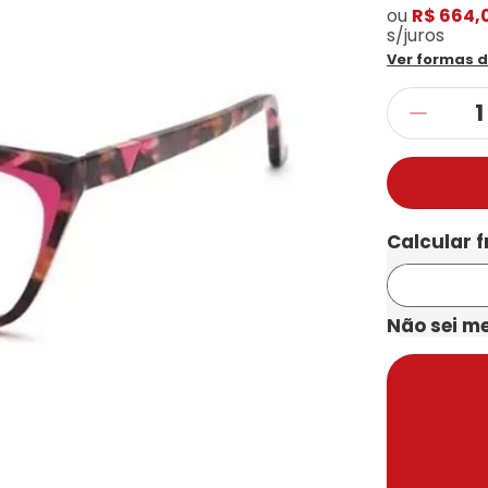
ou
R$ 664,
s/juros
Ver formas 
Não sei m