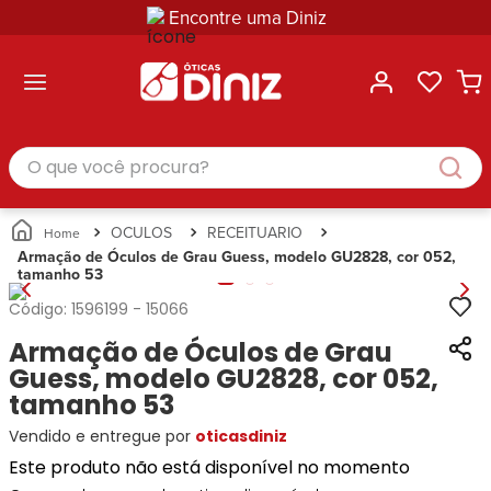
Encontre uma Diniz
ltar
ltar
ltar
ltar
ltar
ssórios
mações
rcas
randes
culos
lusivas
arcas
e Sol
Categorias
Acessórios
O que você procura?
Categorias
Busque
Categoria
Masculino
Correntes
Por
Masculino
Armações
Feminino
para
Marcas
Feminino
de Óculos
Infantil
Óculos
Ray-
Infantil
Óculos
OCULOS
RECEITUARIO
Unissex
Estojos
Ban
Unissex
de Sol
Armação de Óculos de Grau Guess, modelo GU2828, cor 052,
Busque
para
tamanho 53
Prada
Busque
Corrente
Por
Óculos
Armani
Por
Marcas
para
Soluções
Código:
1596199
-
15066
Marcas
Exchange
Ana
Óculos
e
Armação de Óculos de Grau
Ray-
Tommy
Hickmann
Estojo
Cuidados
Ban
Guess, modelo GU2828, cor 052,
Hilfiger
Bulget
para
Prada
Ana
tamanho 53
Miu-
Óculos
Ana
Hickmann
Miu
Gênero
Vendido e entregue por
oticasdiniz
Hickmann
Guess
Guess
Masculino
Este produto não está disponível no momento
Tecnol
Speedo
Lacoste
Feminino
Miu-
Atittude