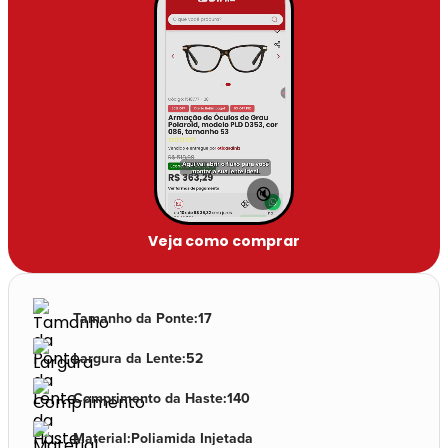
🔇
Veja como comprar
Tamanho da Ponte
:
17
Largura da Lente
:
52
Comprimento da Haste
:
140
Material
:
Poliamida Injetada