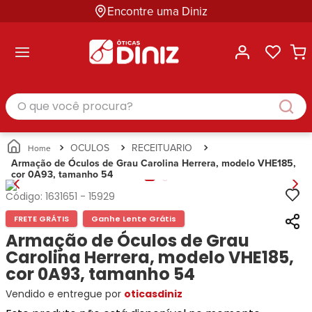
Encontre uma Diniz
ltar
ltar
ltar
ltar
ltar
ssórios
mações
rcas
randes
culos
lusivas
arcas
e Sol
Categorias
Acessórios
O que você procura?
Categorias
Busque
Categoria
Masculino
Correntes
Por
Masculino
Armações
Feminino
para
Marcas
Feminino
de Óculos
Infantil
Óculos
Ray-
Infantil
Óculos
OCULOS
RECEITUARIO
Unissex
Estojos
Ban
Unissex
de Sol
Armação de Óculos de Grau Carolina Herrera, modelo VHE185,
Busque
para
cor 0A93, tamanho 54
Prada
Busque
Corrente
Por
Óculos
Armani
Por
Marcas
para
Soluções
Código:
1631651
-
15929
Marcas
Exchange
Ana
Óculos
e
FRETE GRÁTIS
Ganhe Lente Grátis
Ray-
Tommy
Hickmann
Estojo
Cuidados
Ban
Armação de Óculos de Grau
Hilfiger
Bulget
para
Prada
Ana
Carolina Herrera, modelo VHE185,
Miu-
Óculos
Ana
Hickmann
Miu
cor 0A93, tamanho 54
Gênero
Hickmann
Guess
Guess
Masculino
Vendido e entregue por
oticasdiniz
Tecnol
Speedo
Lacoste
Feminino
Miu-
Atittude