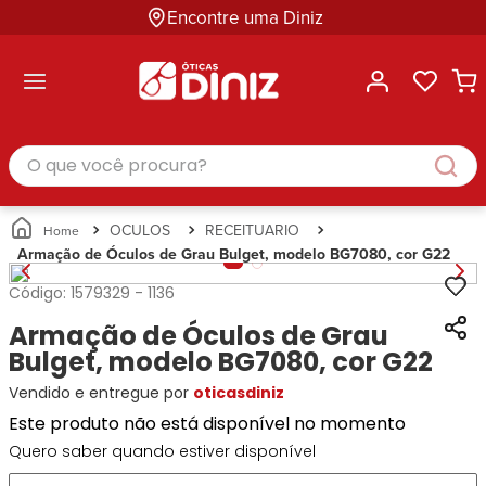
Encontre uma Diniz
ltar
ltar
ltar
ltar
ltar
ssórios
mações
rcas
randes
culos
lusivas
arcas
e Sol
Categorias
Acessórios
O que você procura?
Categorias
Busque
Categoria
Masculino
Correntes
Por
Masculino
Armações
Feminino
para
Marcas
Feminino
de Óculos
Infantil
Óculos
Ray-
Infantil
Óculos
OCULOS
RECEITUARIO
Unissex
Estojos
Ban
Unissex
de Sol
Armação de Óculos de Grau Bulget, modelo BG7080, cor G22
Busque
para
Prada
Busque
Corrente
Por
Óculos
Código:
1579329
-
1136
Armani
Por
Marcas
para
Soluções
Marcas
Exchange
Ana
Óculos
Armação de Óculos de Grau
e
Ray-
Tommy
Hickmann
Estojo
Cuidados
Bulget, modelo BG7080, cor G22
Ban
Hilfiger
Bulget
para
Prada
Ana
Vendido e entregue por
oticasdiniz
Miu-
Óculos
Ana
Hickmann
Miu
Gênero
Este produto não está disponível no momento
Hickmann
Guess
Guess
Masculino
Quero saber quando estiver disponível
Tecnol
Speedo
Lacoste
Feminino
Miu-
Atittude